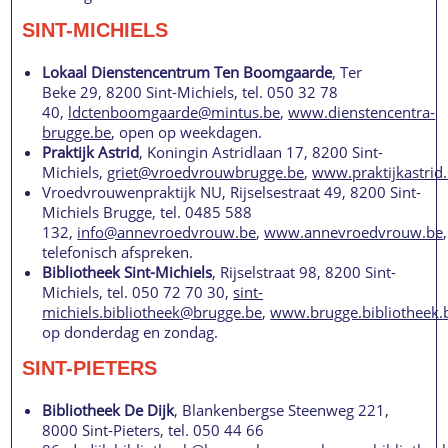
SINT-MICHIELS
Lokaal Dienstencentrum Ten Boomgaarde
, Ter
Beke 29, 8200 Sint-Michiels, tel. 050 32 78
40,
ldctenboomgaarde@mintus.be
,
www.dienstencentra-
brugge.be
, open op weekdagen.
Praktijk Astrid
, Koningin Astridlaan 17, 8200 Sint-
Michiels,
griet@vroedvrouwbrugge.be
,
www.praktijkastrid
Vroedvrouwenpraktijk NU, Rijselsestraat 49, 8200 Sint-
Michiels Brugge, tel. 0485 588
132,
info@annevroedvrouw.be
,
www.annevroedvrouw.be
telefonisch afspreken.
Bibliotheek Sint-Michiels
, Rijselstraat 98, 8200 Sint-
Michiels, tel. 050 72 70 30,
sint-
michiels.bibliotheek@brugge.be
,
www.brugge.bibliotheek.
op donderdag en zondag.
SINT-PIETERS
Bibliotheek De Dijk
, Blankenbergse Steenweg 221,
8000 Sint-Pieters, tel. 050 44 66