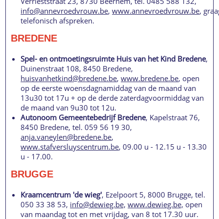
Verrieststraat 23, 8730 Beernem, tel. 0485 588 132,
info@annevroedvrouw.be
,
www.annevroedvrouw.be
, graa
telefonisch afspreken.
BREDENE
Spel- en ontmoetingsruimte Huis van het Kind Bredene
,
Duinenstraat 108, 8450 Bredene,
huisvanhetkind@bredene.be
,
www.bredene.be
, open
op de eerste woensdagnamiddag van de maand van
13u30 tot 17u + op de derde zaterdagvoormiddag van
de maand van 9u30 tot 12u.
Autonoom Gemeentebedrijf Bredene
, Kapelstraat 76,
8450 Bredene, tel. 059 56 19 30,
anja.vaneylen@bredene.be
,
www.stafversluyscentrum.be
, 09.00 u - 12.15 u - 13.30
u - 17.00.
BRUGGE
Kraamcentrum 'de wieg'
, Ezelpoort 5, 8000 Brugge, tel.
050 33 38 53,
info@dewieg.be,
www.dewieg.be,
open
van maandag tot en met vrijdag, van 8 tot 17.30 uur.