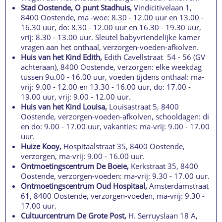
Stad Oostende, O punt Stadhuis,
Vindicitivelaan 1,
8400 Oostende, ma -woe: 8.30 - 12.00 uur en 13.00 -
16.30 uur, do: 8.30 - 12.00 uur en 16.30 - 19.30 uur,
vrij: 8.30 - 13.00 uur. Sleutel babyvriendelijke kamer
vragen aan het onthaal, verzorgen-voeden-afkolven.
Huis van het Kind Edith,
Edith Cavellstraat 54 - 56 (GV
achteraan), 8400 Oostende, verzorgen: elke weekdag
tussen 9u.00 - 16.00 uur, voeden tijdens onthaal: ma-
vrij: 9.00 - 12.00 en 13.30 - 16.00 uur, do: 17.00 -
19.00 uur, vrij: 9.00 - 12.00 uur.
Huis van het Kind Louisa,
Louisastraat 5, 8400
Oostende, verzorgen-voeden-afkolven, schooldagen: di
en do: 9.00 - 17.00 uur, vakanties: ma-vrij: 9.00 - 17.00
uur.
Huize Kooy,
Hospitaalstraat 35, 8400 Oostende,
verzorgen, ma-vrij: 9.00 - 16.00 uur.
Ontmoetingscentrum De Boeie,
Kerkstraat 35, 8400
Oostende, verzorgen-voeden: ma-vrij: 9.30 - 17.00 uur.
Ontmoetingscentrum Oud Hospitaal,
Amsterdamstraat
61, 8400 Oostende, verzorgen-voeden, ma-vrij: 9.30 -
17.00 uur.
Cultuurcentrum De Grote Post,
H. Serruyslaan 18 A,