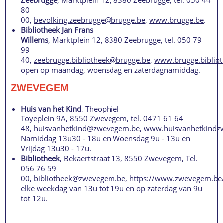
80
00,
bevolking.zeebrugge@brugge.be
,
www.brugge.be
.
Bibliotheek Jan Frans
Willems
, Marktplein 12, 8380 Zeebrugge, tel. 050 79
99
40,
zeebrugge.bibliotheek@brugge.be
,
www.brugge.bibliot
open op maandag, woensdag en zaterdagnamiddag.
ZWEVEGEM
Huis van het Kind
, Theophiel
Toyeplein 9A, 8550 Zwevegem, tel. 0471 61 64
48,
huisvanhetkind@zwevegem.be
,
www.huisvanhetkindz
Namiddag 13u30 - 18u en Woensdag 9u - 13u en
Vrijdag 13u30 - 17u.
Bibliotheek
, Bekaertstraat 13, 8550 Zwevegem, Tel.
056 76 59
00,
bibliotheek@zwevegem.be
,
https://www.zwevegem.be/
elke weekdag van 13u tot 19u en op zaterdag van 9u
tot 12u.