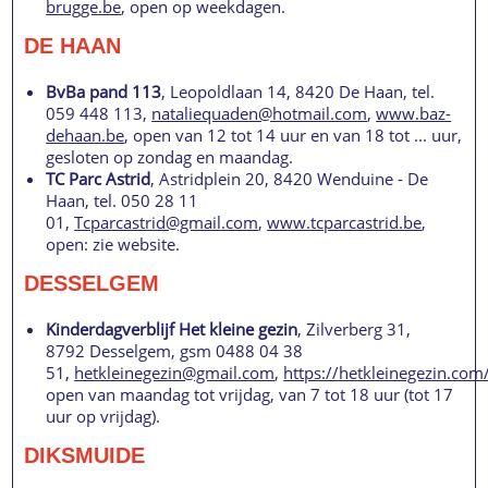
brugge.be
, open op weekdagen.
DE HAAN
BvBa pand 113
, Leopoldlaan 14, 8420 De Haan, tel.
059 448 113,
nataliequaden@hotmail.com
,
www.baz-
dehaan.be
, open van 12 tot 14 uur en van 18 tot ... uur,
gesloten op zondag en maandag.
TC Parc Astrid
, Astridplein 20, 8420 Wenduine - De
Haan, tel. 050 28 11
01,
Tcparcastrid@gmail.com
,
www.tcparcastrid.be
,
open: zie website.
DESSELGEM
Kinderdagverblijf Het kleine gezin
, Zilverberg 31,
8792 Desselgem, gsm 0488 04 38
51,
hetkleinegezin@gmail.com
,
https://hetkleinegezin.com
open van maandag tot vrijdag, van 7 tot 18 uur (tot 17
uur op vrijdag).
DIKSMUIDE