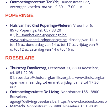
Ontmoetingscentrum Ter Yde,
Duinenstraat 172,
verzorgen-voeden, ma-vrij: 9.30 - 17.00 uur.
POPERINGE
Huis van het Kind Poperinge-Vleteren
, Vroonhof 6,
8970 Poperinge, tel. 057 33 20
83,
huisvanhetkind@poperinge.be
,
www.huisvanhetkindpoperinge.be
, dinsdag van 14 u.
tot 16 u., donderdag van 14 u. tot 17 u., vrijdag van 9
u. tot 12 u., zaterdag van 14 u tot 16 u.
ROESELARE
Thuiszorg Familiezorg
, Leenstraat 31, 8800 Roeselare,
tel. 051 22 08
01, roeselare
@thuiszorgfamiliezorg.be,
www.thuiszorgfami
open van maandag tot en met vrijdag, van 8 tot 17.30
uur.
Ontmoetingsruimte De Living
, Noordstraat 155, 8800
Roeselare,
agoog@delivingroeselare.be
,
https://www.facebook.com/o
Mamado
, Noordstraat 55, 8800 Roeselare, 051 80 91