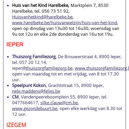
Huis van het Kind Harelbeke,
Marktplein 7, 8530
Harelbeke, tel. 056 73 51 92,
Huisvanhetkind@harelbeke.be
,
www.harelbeke.be/huisvanwelzijn/huis-van-het-kind
,
open op dinsdag van 13u30 tot 16u30, woensdag van
9u tot 12u en elke 2de donderdag van 16u tot 19u.
IEPER
Thuiszorg Familiezorg
, De Brouwerstraat 4, 8900 Ieper,
tel. 057 20 12 14,
ieper
@thuiszorgfamiliezorg.be,
www.thuiszorgfamiliezorg.
open van maandag tot en met vrijdag, van 8 tot 17.30
uur.
Speelpunt Kokon
, Grachtstraat 15, 8900 Ieper,
nele.maddens@felies.be
CM
, Vandenpeereboomplein 55, 8900 Ieper, tel.
0477664617,
silke.clauw@cm.be
,
www.gezondebuurt.be
, open elke werkdag van 8.30 tot
12 uur.
IZEGEM