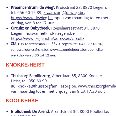
Kraamcentrum 'de wieg',
Kruisstraat 23, 8870 Izegem,
tel. 056 60 15 39,
kraamzorg@dewieg.be
,
https://www.dewieg.be
, open van maandag tot en met
vrijdag, van 8 tot 17 uur.
Circuliz en Babytheek
, Roeselaarsestraat 81, 8870
Izegem,
huisvanhetkind@izegem.be
,
https://www.izegem.be/adressen/circuliz
CM
, Dirk Martenslaan 11, 8870 Izegem, tel. 0473 35 02 10,
vanessa.loones@cm.be
,
www.gezondebuurt.be
, open elke
werkdag van 8.30 tot 12 uur.
KNOKKE-HEIST
Thuiszorg Familiezorg
, Albertlaan 65, 8300 Knokke-
Heist, tel. 050 60 99
86,
knokke@thuiszorgfamiliezorg.be
,
www.thuiszorgfamili
van maandag tot en met vrijdag, van 8 tot 17.30 uur.
KOOLKERKE
Bibliotheek De Arend
, Arendstraat 36, 8000 Koolkerke,