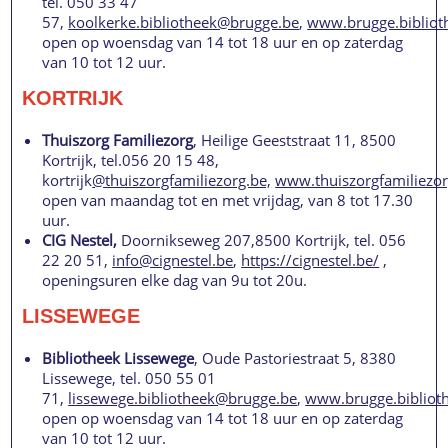
tel. 050 33 47
57,
koolkerke.bibliotheek@brugge.be
,
www.brugge.bibliot
open op woensdag van 14 tot 18 uur en op zaterdag
van 10 tot 12 uur.
KORTRIJK
Thuiszorg Familiezorg
, Heilige Geeststraat 11, 8500
Kortrijk, tel.056 20 15 48,
kortrijk
@thuiszorgfamiliezorg.be,
www.thuiszorgfamiliezor
open van maandag tot en met vrijdag, van 8 tot 17.30
uur.
CIG Nestel,
Doornikseweg 207,8500 Kortrijk, tel. 056
22 20 51,
info@cignestel.be
,
https://cignestel.be/
,
openingsuren elke dag van 9u tot 20u.
LISSEWEGE
Bibliotheek Lissewege
, Oude Pastoriestraat 5, 8380
Lissewege, tel. 050 55 01
71,
lissewege.bibliotheek@brugge.be
,
www.brugge.bibliot
open op woensdag van 14 tot 18 uur en op zaterdag
van 10 tot 12 uur.