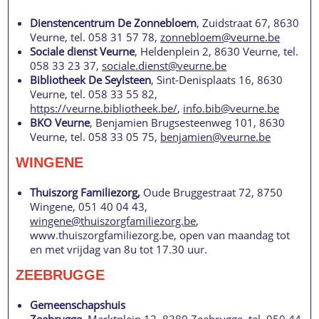
Dienstencentrum De Zonnebloem
, Zuidstraat 67, 8630
Veurne, tel. 058 31 57 78,
zonnebloem@veurne.be
Sociale dienst Veurne
, Heldenplein 2, 8630 Veurne, tel.
058 33 23 37,
sociale.dienst@veurne.be
Bibliotheek De Seylsteen
, Sint-Denisplaats 16, 8630
Veurne, tel. 058 33 55 82,
https://veurne.bibliotheek.be/
,
info.bib@veurne.be
BKO Veurne
, Benjamien Brugsesteenweg 101, 8630
Veurne, tel. 058 33 05 75,
benjamien@veurne.be
WINGENE
Thuiszorg Familiezorg,
Oude Bruggestraat 72, 8750
Wingene, 051 40 04 43,
wingene@thuiszorgfamiliezorg.be
,
www.thuiszorgfamiliezorg.be, open van maandag tot
en met vrijdag van 8u tot 17.30 uur.
ZEEBRUGGE
Gemeenschapshuis
Zeebrugge
, Marktplein 12, 8380 Zeebrugge, tel. 050 44