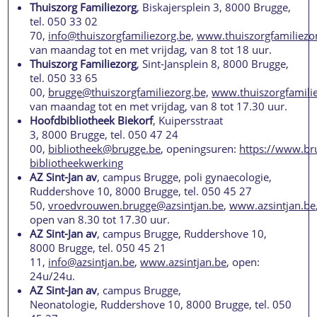
Thuiszorg Familiezorg
, Biskajersplein 3, 8000 Brugge,
tel. 050 33 02
70,
info@thuiszorgfamiliezorg.be,
www.thuiszorgfamiliezor
van maandag tot en met vrijdag, van 8 tot 18 uur.
Thuiszorg Familiezorg
, Sint-Jansplein 8, 8000 Brugge,
tel. 050 33 65
00,
brugge@thuiszorgfamiliezorg.be,
www.thuiszorgfamilie
van maandag tot en met vrijdag, van 8 tot 17.30 uur.
Hoofdbibliotheek Biekorf
, Kuipersstraat
3, 8000 Brugge, tel. 050 47 24
00,
bibliotheek@brugge.be
, openingsuren:
https://www.br
bibliotheekwerking
AZ Sint-Jan av
, campus Brugge, poli gynaecologie,
Ruddershove 10, 8000 Brugge, tel. 050 45 27
50,
vroedvrouwen.brugge@azsintjan.be
,
www.azsintjan.be
open van 8.30 tot 17.30 uur.
AZ Sint-Jan av
, campus Brugge, Ruddershove 10,
8000 Brugge, tel. 050 45 21
11,
info@azsintjan.be
,
www.azsintjan.be
, open:
24u/24u.
AZ Sint-Jan av
, campus Brugge,
Neonatologie, Ruddershove 10, 8000 Brugge, tel. 050