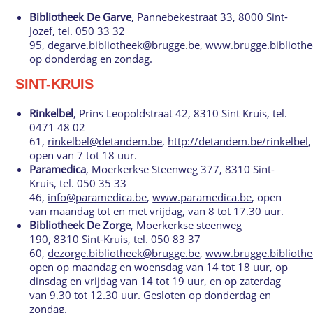
Bibliotheek De Garve
, Pannebekestraat 33, 8000 Sint-
Jozef, tel. 050 33 32
95,
degarve.bibliotheek@brugge.be
,
www.brugge.bibliothe
op donderdag en zondag.
SINT-KRUIS
Rinkelbel
, Prins Leopoldstraat 42, 8310 Sint Kruis, tel.
0471 48 02
61,
rinkelbel@detandem.be
,
http://detandem.be/rinkelbel
,
open van 7 tot 18 uur.
Paramedica
, Moerkerkse Steenweg 377, 8310 Sint-
Kruis, tel. 050 35 33
46,
info@paramedica.be
,
www.paramedica.be
, open
van maandag tot en met vrijdag, van 8 tot 17.30 uur.
Bibliotheek De Zorge
, Moerkerkse steenweg
190, 8310 Sint-Kruis, tel. 050 83 37
60,
dezorge.bibliotheek@brugge.be
,
www.brugge.bibliothe
open op maandag en woensdag van 14 tot 18 uur, op
dinsdag en vrijdag van 14 tot 19 uur, en op zaterdag
van 9.30 tot 12.30 uur. Gesloten op donderdag en
zondag.