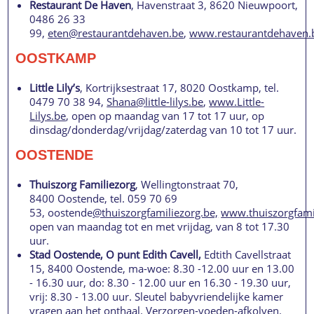
Restaurant De Haven
, Havenstraat 3, 8620 Nieuwpoort,
0486 26 33
99,
eten@restaurantdehaven.be
,
www.restaurantdehaven.
OOSTKAMP
Little Lily’s
, Kortrijksestraat 17, 8020 Oostkamp, tel.
0479 70 38 94,
Shana@little-lilys.be
,
www.Little-
Lilys.be
, open op maandag van 17 tot 17 uur, op
dinsdag/donderdag/vrijdag/zaterdag van 10 tot 17 uur.
OOSTENDE
Thuiszorg Familiezorg
, Wellingtonstraat 70,
8400 Oostende, tel. 059 70 69
53, oostende
@thuiszorgfamiliezorg.be,
www.thuiszorgfami
open van maandag tot en met vrijdag, van 8 tot 17.30
uur.
Stad Oostende,
O punt Edith Cavell,
Edtith Cavellstraat
15, 8400 Oostende, ma-woe: 8.30 -12.00 uur en 13.00
- 16.30 uur, do: 8.30 - 12.00 uur en 16.30 - 19.30 uur,
vrij: 8.30 - 13.00 uur. Sleutel babyvriendelijke kamer
vragen aan het onthaal. Verzorgen-voeden-afkolven.