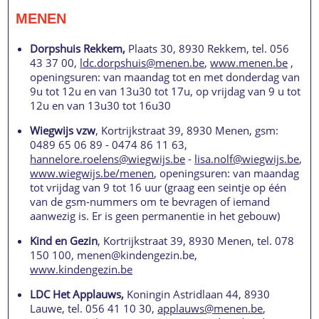
MENEN
Dorpshuis Rekkem,
Plaats 30, 8930 Rekkem, tel. 056
43 37 00,
ldc.dorpshuis@menen.be
,
www.menen.be
,
openingsuren: van maandag tot en met donderdag van
9u tot 12u en van 13u30 tot 17u, op vrijdag van 9 u tot
12u en van 13u30 tot 16u30
Wiegwijs vzw
, Kortrijkstraat 39, 8930 Menen, gsm:
0489 65 06 89 - 0474 86 11 63,
hannelore.roelens@wiegwijs.be
-
lisa.nolf@wiegwijs.be
,
www.wiegwijs.be/menen
, openingsuren: van maandag
tot vrijdag van 9 tot 16 uur (graag een seintje op één
van de gsm-nummers om te bevragen of iemand
aanwezig is. Er is geen permanentie in het gebouw)
Kind en Gezin
, Kortrijkstraat 39, 8930 Menen, tel. 078
150 100, menen@kindengezin.be,
www.kindengezin.be
LDC Het Applauws,
Koningin Astridlaan 44, 8930
Lauwe, tel. 056 41 10 30,
applauws@menen.be
,