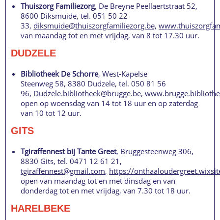
Thuiszorg Familiezorg
, De Breyne Peellaertstraat 52,
8600 Diksmuide, tel. 051 50 22
33,
diksmuide@thuiszorgfamiliezorg.be,
www.thuiszorgfam
van maandag tot en met vrijdag, van 8 tot 17.30 uur.
DUDZELE
Bibliotheek De Schorre
, West-Kapelse
Steenweg 58, 8380 Dudzele, tel. 050 81 56
96,
Dudzele.bibliotheek@brugge.be
,
www.brugge.bibliothe
open op woensdag van 14 tot 18 uur en op zaterdag
van 10 tot 12 uur.
GITS
Tgiraffennest bij Tante Greet
, Bruggesteenweg 306,
8830 Gits, tel. 0471 12 61 21,
tgiraffennest@gmail.com
,
https://onthaaloudergreet.wixsit
open van maandag tot en met dinsdag en van
donderdag tot en met vrijdag, van 7.30 tot 18 uur.
HARELBEKE