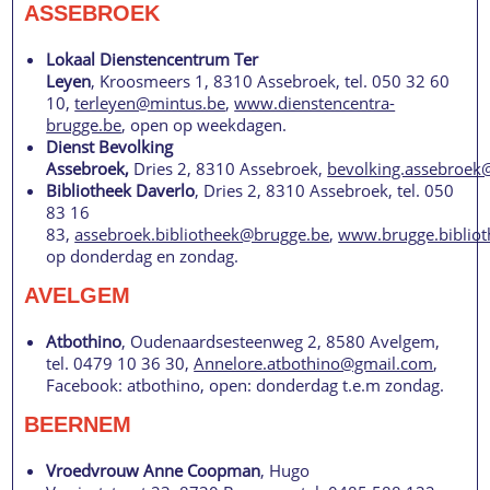
ASSEBROEK
Lokaal Dienstencentrum Ter
Leyen
, Kroosmeers 1, 8310 Assebroek, tel. 050 32 60
10,
terleyen@mintus.be
,
www.dienstencentra-
brugge.be
, open op weekdagen.
Dienst Bevolking
Assebroek,
Dries 2, 8310 Assebroek,
bevolking.assebroek
Bibliotheek Daverlo
, Dries 2, 8310 Assebroek, tel. 050
83 16
83,
assebroek.bibliotheek@brugge.be
,
www.brugge.bibliot
op donderdag en zondag.
AVELGEM
Atbothino
, Oudenaardsesteenweg 2, 8580 Avelgem,
tel. 0479 10 36 30,
Annelore.atbothino@gmail.com
,
Facebook: atbothino, open: donderdag t.e.m zondag.
BEERNEM
Vroedvrouw Anne Coopman
, Hugo