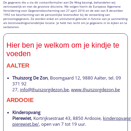
De gegevens die u via dit contactformulier aan De Wieg bezorgt, behandelen wij
vertrouwelijk en met de grootste discretie. We volgen hierin de Europese Algemene
Verordening voor Gegevensbescherming van 27 april 2016 en de wet van 8 december
1992 tot bescherming van de persoonlijke levenssfeer bij de verwerking van
persoonsgegevens. Ze worden enkel en uitsluitend gebruikt in functie van je aanmelding
als borstvoedingsvriendelijke locatie. Je hebt het recht om je gegevens in te kijken en te
verbeteren.
Hier ben je welkom om je kindje te
voeden
AALTER
Thuiszorg De Zon
, Boomgaard 12, 9880 Aalter, tel. 09
371 92
27,
info@thuiszorgdezon.be
,
www.thuiszorgdezon.be
ARDOOIE
Kinderopvang
Pierewiet
, Kortrijksestraat 43, 8850 Ardooie,
kinderopvang
pierewiet.be/
, open van 7 tot 19 uur.