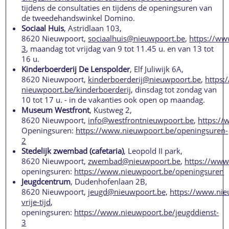
tijdens de consultaties en tijdens de openingsuren van
de tweedehandswinkel Domino.
Sociaal Huis
, Astridlaan 103,
8620 Nieuwpoort,
sociaalhuis@nieuwpoort.be
,
https://w
3
, maandag tot vrijdag van 9 tot 11.45 u. en van 13 tot
16 u.
Kinderboerderij De Lenspolder
, Elf Juliwijk 6A,
8620 Nieuwpoort,
kinderboerderij@nieuwpoort.be
,
https:
nieuwpoort.be/kinderboerderij
, dinsdag tot zondag van
10 tot 17 u. - in de vakanties ook open op maandag.
Museum Westfront
, Kustweg 2,
8620 Nieuwpoort,
info@westfrontnieuwpoort.be
,
https:/
Openingsuren:
https://www.nieuwpoort.be/openingsuren-
2
Stedelijk zwembad (cafetaria)
, Leopold II park,
8620 Nieuwpoort,
zwembad@nieuwpoort.be
,
https://ww
openingsuren:
https://www.nieuwpoort.be/openingsuren
Jeugdcentrum
, Dudenhofenlaan 2B,
8620 Nieuwpoort,
jeugd@nieuwpoort.be,
https://www.nie
vrije-tijd
,
openingsuren:
https://www.nieuwpoort.be/jeugddienst-
3