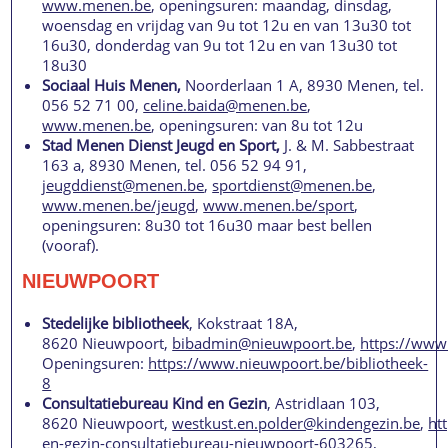
www.menen.be
, openingsuren: maandag, dinsdag,
woensdag en vrijdag van 9u tot 12u en van 13u30 tot
16u30, donderdag van 9u tot 12u en van 13u30 tot
18u30
Sociaal Huis Menen,
Noorderlaan 1 A, 8930 Menen, tel.
056 52 71 00,
celine.baida@menen.be
,
www.menen.be
, openingsuren: van 8u tot 12u
Stad Menen Dienst Jeugd en Sport,
J. & M. Sabbestraat
163 a, 8930 Menen, tel. 056 52 94 91,
jeugddienst@menen.be
,
sportdienst@menen.be
,
www.menen.be/jeugd
,
www.menen.be/sport
,
openingsuren: 8u30 tot 16u30 maar best bellen
(vooraf).
NIEUWPOORT
Stedelijke bibliotheek
, Kokstraat 18A,
8620 Nieuwpoort,
bibadmin@nieuwpoort.be
,
https://www
Openingsuren:
https://www.nieuwpoort.be/bibliotheek-
8
Consultatiebureau Kind en Gezin
, Astridlaan 103,
8620 Nieuwpoort,
westkust.en.polder@kindengezin.be
,
ht
en-gezin-consultatiebureau-nieuwpoort-603265
,