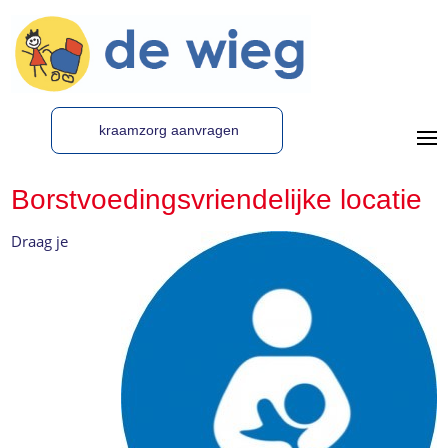
kraamzorg aanvragen
Borstvoedingsvriendelijke locatie
Draag je