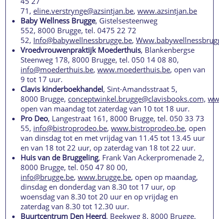
45 27
71,
eline.verstrynge@azsintjan.be
,
www.azsintjan.be
Baby Wellness Brugge
, Gistelsesteenweg
552, 8000 Brugge, tel. 0475 22 72
52,
Info@babywellnessbrugge.be
,
Www.babywellnessbrug
Vroedvrouwenpraktijk Moederthuis
, Blankenbergse
Steenweg 178, 8000 Brugge, tel. 050 14 08 80,
info@moederthuis.be
,
www.moederthuis.be
, open van
9 tot 17 uur.
Clavis kinderboekhandel
, Sint-Amandsstraat 5,
8000 Brugge,
conceptwinkel.brugge@clavisbooks.com,
ww
open van maandag tot zaterdag van 10 tot 18 uur.
Pro Deo
, Langestraat 161, 8000 Brugge, tel. 050 33 73
55,
info@bistroprodeo.be
,
www.bistroprodeo.be
, open
van dinsdag tot en met vrijdag van 11.45 tot 13.45 uur
en van 18 tot 22 uur, op zaterdag van 18 tot 22 uur.
Huis van de Bruggeling
, Frank Van Ackerpromenade 2,
8000 Brugge, tel. 050 47 80 00,
info@brugge.be
,
www.brugge.be
, open op maandag,
dinsdag en donderdag van 8.30 tot 17 uur, op
woensdag van 8.30 tot 20 uur en op vrijdag en
zaterdag van 8.30 tot 12.30 uur.
Buurtcentrum Den Heerd
, Beekweg 8, 8000 Brugge,